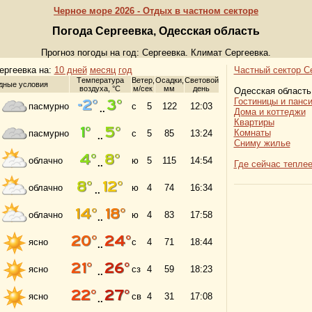
Черное море 2026 - Отдых в частном секторе
Погода Сергеевка, Одесская область
Прогноз погоды на год: Сергеевка. Климат Сергеевка.
ергеевка на:
10 дней
месяц
год
Частный сектор С
Tемпература
Ветер,
Осадки,
Световой
дные условия
воздуха, °C
м/сек
мм
день
Одесская область
Гостиницы и панс
пасмурно
с
5
122
12:03
..
Дома и коттеджи
Квартиры
Комнаты
пасмурно
с
5
85
13:24
..
Сниму жилье
облачно
ю
5
115
14:54
..
Где сейчас тепле
облачно
ю
4
74
16:34
..
облачно
ю
4
83
17:58
..
ясно
с
4
71
18:44
..
ясно
сз
4
59
18:23
..
ясно
св
4
31
17:08
..