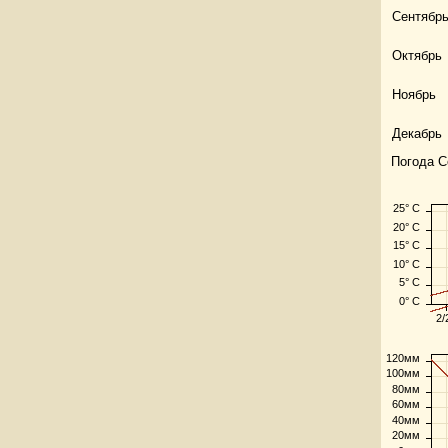
Сентябр
Октябрь
Ноябрь
Декабрь
Погода С
25° C
20° C
15° C
10° C
5° C
0° C
2/
120мм
100мм
80мм
60мм
40мм
20мм