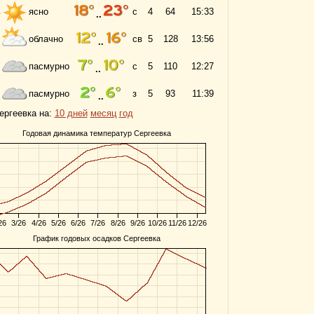
ь
ясно
с
4
64
15:33
..
облачно
св
5
128
13:56
..
пасмурно
с
5
110
12:27
..
пасмурно
з
5
93
11:39
..
ергеевка на:
10 дней
месяц
год
Годовая динамика температур Сергеевка
26
3/26
4/26
5/26
6/26
7/26
8/26
9/26
10/26
11/26
12/26
График годовых осадков Сергеевка