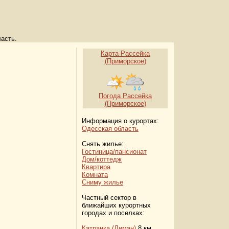
асть.
Карта Рассейка
(Приморское)
Погода Рассейка
(Приморское)
Информация о курортах:
Одесская область
Снять жилье:
Гостиница/пансионат
Дом/коттедж
Квартира
Комната
Сниму жилье
Частный сектор в
ближайших курортных
городах и поселках:
Катранка (Лиман)
8 км