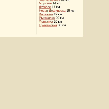
Морское
14 км
Луговое
17 км
Новая Дофиновка
18 км
Вапнярка
19 км
Рыбаковка
20 км
Фонтанка
20 км
Крыжановка
30 км