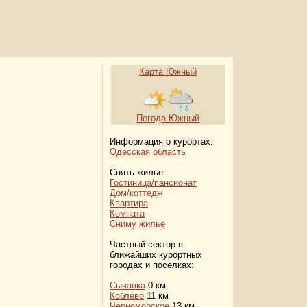
Карта Южный
Погода Южный
Информация о курортах:
Одесская область
Снять жилье:
Гостиница/пансионат
Дом/коттедж
Квартира
Комната
Сниму жилье
Частный сектор в
ближайших курортных
городах и поселках:
Сычавка
0 км
Коблево
11 км
Черноморское
13 км